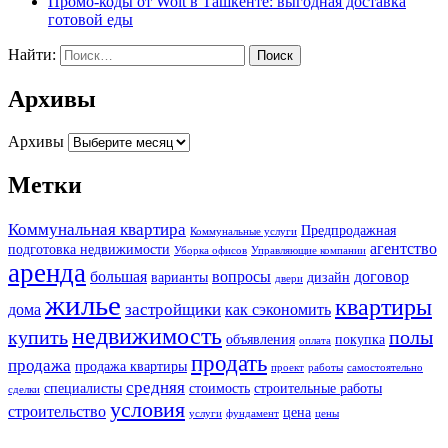
Промо-коды от Wolt в Ташкенте: выгодная доставка
готовой еды
Найти:
Архивы
Архивы
Метки
Коммунальная квартира
Предпродажная
Коммунальные услуги
агентство
подготовка недвижимости
Уборка офисов
Управляющие компании
аренда
большая
вопросы
договор
варианты
дизайн
двери
жилье
квартиры
застройщики
дома
как сэкономить
недвижимость
купить
полы
объявления
покупка
оплата
продать
продажа
продажа квартиры
проект
работы
самостоятельно
средняя
специалисты
стоимость
строительные работы
сделки
условия
строительство
цена
услуги
фундамент
цены