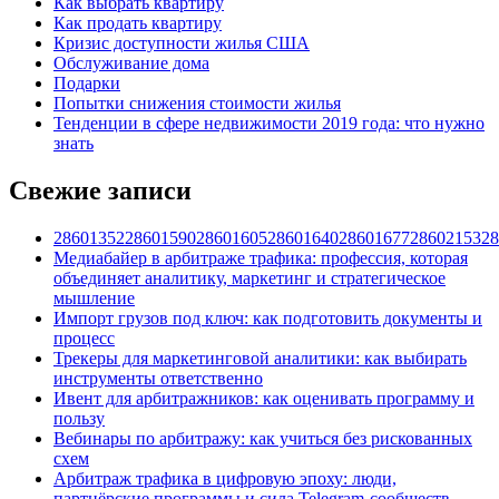
Как выбрать квартиру
Как продать квартиру
Кризис доступности жилья США
Обслуживание дома
Подарки
Попытки снижения стоимости жилья
Тенденции в сфере недвижимости 2019 года: что нужно
знать
Свежие записи
28601352286015902860160528601640286016772860215328
Медиабайер в арбитраже трафика: профессия, которая
объединяет аналитику, маркетинг и стратегическое
мышление
Импорт грузов под ключ: как подготовить документы и
процесс
Трекеры для маркетинговой аналитики: как выбирать
инструменты ответственно
Ивент для арбитражников: как оценивать программу и
пользу
Вебинары по арбитражу: как учиться без рискованных
схем
Арбитраж трафика в цифровую эпоху: люди,
партнёрские программы и сила Telegram-сообществ