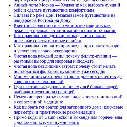
Авиабилеты Москва — Худжанд: как выбрать лучший
рейс и сделать путешествие комфортным
Сплавы по реке Дон: Незабываемое путешествие на
байдарке из Ростова-на-Дону
Квентин Тарантино и его «киноспекуляции»: как
режиссёр превращает киноманию в полезное знание
Как правильно вводить промокоды при оплате:
полезные советы и частые ошибки
Как правильно вводить промокоды при оплате товаров
и услуг: пошаговое руководство
Чистая вода каждый день: почему фильтр-кувшин —
разумный выбор для здоровья и бюджета
Чистая вода без лишних затрат: почему стоит начать
пользоваться фильтром-кувшином уже сегодня
Мир медицинских препаратов: от древних рецептов до
современных технологий
Путешествие за здоровьем: почему всё больше людей
выбирают лечение за границей
Немецкие препараты: символ надежности и инноваций
в современной медицине
Как выбрать генератор для загородного дома: ключевые
параметры и практические рекомендации
Промо-коды от Uzum Tezkor в Коканде для горячей еды
с доставкой: всё, что нужно знать