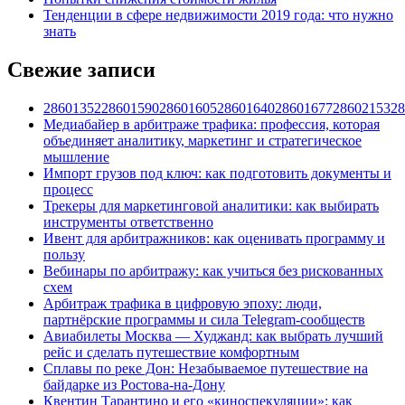
Тенденции в сфере недвижимости 2019 года: что нужно
знать
Свежие записи
28601352286015902860160528601640286016772860215328
Медиабайер в арбитраже трафика: профессия, которая
объединяет аналитику, маркетинг и стратегическое
мышление
Импорт грузов под ключ: как подготовить документы и
процесс
Трекеры для маркетинговой аналитики: как выбирать
инструменты ответственно
Ивент для арбитражников: как оценивать программу и
пользу
Вебинары по арбитражу: как учиться без рискованных
схем
Арбитраж трафика в цифровую эпоху: люди,
партнёрские программы и сила Telegram-сообществ
Авиабилеты Москва — Худжанд: как выбрать лучший
рейс и сделать путешествие комфортным
Сплавы по реке Дон: Незабываемое путешествие на
байдарке из Ростова-на-Дону
Квентин Тарантино и его «киноспекуляции»: как