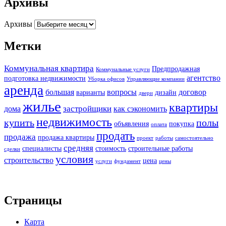
Архивы
Архивы
Метки
Коммунальная квартира
Предпродажная
Коммунальные услуги
агентство
подготовка недвижимости
Уборка офисов
Управляющие компании
аренда
большая
вопросы
договор
варианты
дизайн
двери
жилье
квартиры
застройщики
дома
как сэкономить
недвижимость
купить
полы
объявления
покупка
оплата
продать
продажа
продажа квартиры
проект
работы
самостоятельно
средняя
специалисты
стоимость
строительные работы
сделки
условия
строительство
цена
услуги
фундамент
цены
Страницы
Карта