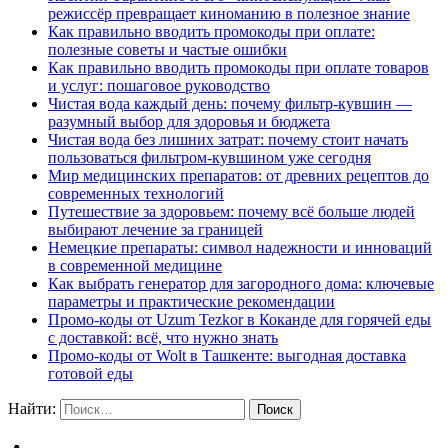
режиссёр превращает киноманию в полезное знание
Как правильно вводить промокоды при оплате:
полезные советы и частые ошибки
Как правильно вводить промокоды при оплате товаров
и услуг: пошаговое руководство
Чистая вода каждый день: почему фильтр-кувшин —
разумный выбор для здоровья и бюджета
Чистая вода без лишних затрат: почему стоит начать
пользоваться фильтром-кувшином уже сегодня
Мир медицинских препаратов: от древних рецептов до
современных технологий
Путешествие за здоровьем: почему всё больше людей
выбирают лечение за границей
Немецкие препараты: символ надежности и инноваций
в современной медицине
Как выбрать генератор для загородного дома: ключевые
параметры и практические рекомендации
Промо-коды от Uzum Tezkor в Коканде для горячей еды
с доставкой: всё, что нужно знать
Промо-коды от Wolt в Ташкенте: выгодная доставка
готовой еды
Найти: