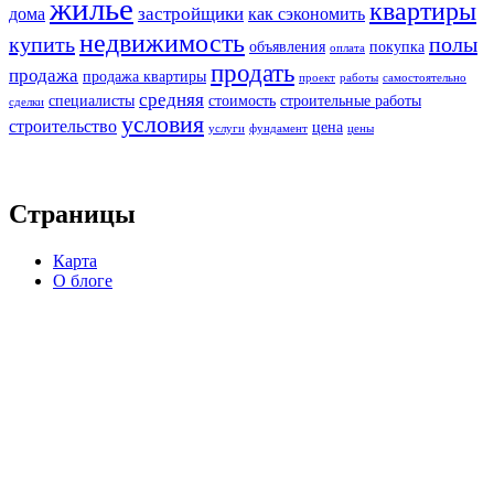
жилье
квартиры
застройщики
дома
как сэкономить
недвижимость
купить
полы
объявления
покупка
оплата
продать
продажа
продажа квартиры
проект
работы
самостоятельно
средняя
специалисты
стоимость
строительные работы
сделки
условия
строительство
цена
услуги
фундамент
цены
Страницы
Карта
О блоге