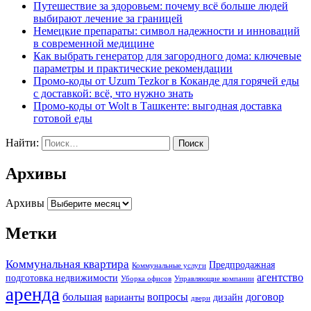
Путешествие за здоровьем: почему всё больше людей
выбирают лечение за границей
Немецкие препараты: символ надежности и инноваций
в современной медицине
Как выбрать генератор для загородного дома: ключевые
параметры и практические рекомендации
Промо-коды от Uzum Tezkor в Коканде для горячей еды
с доставкой: всё, что нужно знать
Промо-коды от Wolt в Ташкенте: выгодная доставка
готовой еды
Найти:
Архивы
Архивы
Метки
Коммунальная квартира
Предпродажная
Коммунальные услуги
агентство
подготовка недвижимости
Уборка офисов
Управляющие компании
аренда
большая
вопросы
договор
варианты
дизайн
двери