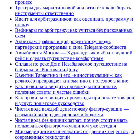
процесс
Трекеры для маркетинговой аналитики: как выбирать
инструменты ответственно
Ивент для арбитражников: как оценивать программу и
пользу
Вебинары по арбитражу: как учиться без рискованных
схем
Арбитраж трафика в цифровую эпоху: люди,
партнёрские программы и сила Telegram-сообществ
Авиабилеты Москва — Худжанд: как выбрать лучший
рейс и сделать путешествие комфортным
Сплавы по реке Дон: Незабываемое путешествие на
байдарке из Ростова-на-Дону
Квентин Тарантино и его «киноспекуляции»: как
режиссёр превращает киноманию в полезное знание
Как правильно вводить промокоды при оплате:
полезные советы и частые ошибки
Как правильно вводить промокоды при оплате товаров
и услуг: пошаговое руководство
Чистая вода каждый день: почему фильтр-кувшин —
разумный выбор для здоровья и бюджета
Чистая вода без лишних затрат: почему стоит начать
пользоваться фильтром-кувшином уже сегодня
Мир медицинских препаратов: от древних рецептов до
современных технологий