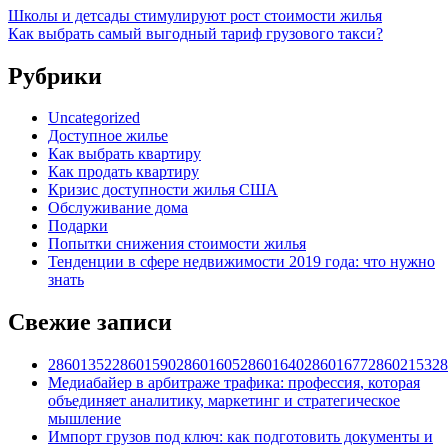
Школы и детсады стимулируют рост стоимости жилья
Как выбрать самый выгодный тариф грузового такси?
Рубрики
Uncategorized
Доступное жилье
Как выбрать квартиру
Как продать квартиру
Кризис доступности жилья США
Обслуживание дома
Подарки
Попытки снижения стоимости жилья
Тенденции в сфере недвижимости 2019 года: что нужно
знать
Свежие записи
28601352286015902860160528601640286016772860215328
Медиабайер в арбитраже трафика: профессия, которая
объединяет аналитику, маркетинг и стратегическое
мышление
Импорт грузов под ключ: как подготовить документы и