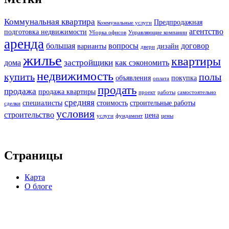
Коммунальная квартира
Предпродажная
Коммунальные услуги
агентство
подготовка недвижимости
Уборка офисов
Управляющие компании
аренда
большая
вопросы
договор
варианты
дизайн
двери
жилье
квартиры
застройщики
дома
как сэкономить
недвижимость
купить
полы
объявления
покупка
оплата
продать
продажа
продажа квартиры
проект
работы
самостоятельно
средняя
специалисты
стоимость
строительные работы
сделки
условия
строительство
цена
услуги
фундамент
цены
Страницы
Карта
О блоге