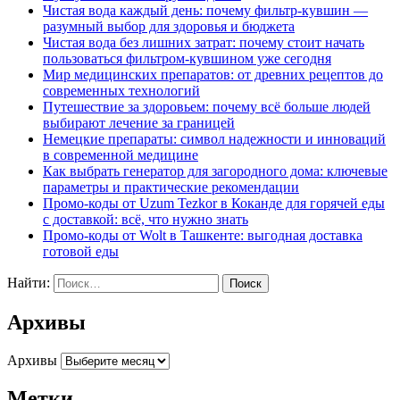
Чистая вода каждый день: почему фильтр-кувшин —
разумный выбор для здоровья и бюджета
Чистая вода без лишних затрат: почему стоит начать
пользоваться фильтром-кувшином уже сегодня
Мир медицинских препаратов: от древних рецептов до
современных технологий
Путешествие за здоровьем: почему всё больше людей
выбирают лечение за границей
Немецкие препараты: символ надежности и инноваций
в современной медицине
Как выбрать генератор для загородного дома: ключевые
параметры и практические рекомендации
Промо-коды от Uzum Tezkor в Коканде для горячей еды
с доставкой: всё, что нужно знать
Промо-коды от Wolt в Ташкенте: выгодная доставка
готовой еды
Найти:
Архивы
Архивы
Метки