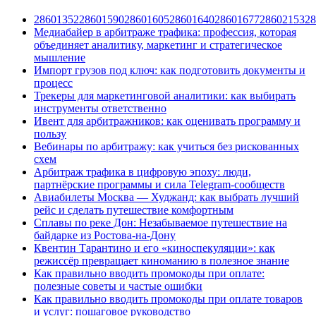
28601352286015902860160528601640286016772860215328
Медиабайер в арбитраже трафика: профессия, которая
объединяет аналитику, маркетинг и стратегическое
мышление
Импорт грузов под ключ: как подготовить документы и
процесс
Трекеры для маркетинговой аналитики: как выбирать
инструменты ответственно
Ивент для арбитражников: как оценивать программу и
пользу
Вебинары по арбитражу: как учиться без рискованных
схем
Арбитраж трафика в цифровую эпоху: люди,
партнёрские программы и сила Telegram-сообществ
Авиабилеты Москва — Худжанд: как выбрать лучший
рейс и сделать путешествие комфортным
Сплавы по реке Дон: Незабываемое путешествие на
байдарке из Ростова-на-Дону
Квентин Тарантино и его «киноспекуляции»: как
режиссёр превращает киноманию в полезное знание
Как правильно вводить промокоды при оплате:
полезные советы и частые ошибки
Как правильно вводить промокоды при оплате товаров
и услуг: пошаговое руководство