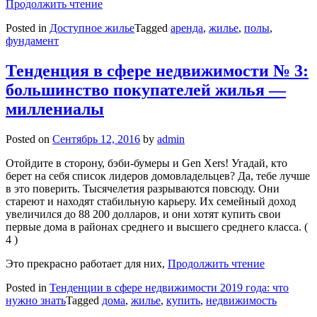
Продолжить чтение
Posted in
Доступное жилье
Tagged
аренда
,
жилье
,
полы
,
фундамент
Тенденция в сфере недвижимости № 3:
большинство покупателей жилья —
миллениалы
Posted on
Сентябрь 12, 2016
by
admin
Отойдите в сторону, бэби-бумеры и Gen Xers! Угадай, кто
берет на себя список лидеров домовладельцев? Да, тебе лучше
в это поверить. Тысячелетия разрываются повсюду. Они
стареют и находят стабильную карьеру. Их семейный доход
увеличился до 88 200 долларов, и они хотят купить свои
первые дома в районах среднего и высшего среднего класса. (
4 )
Это прекрасно работает для них,
Продолжить чтение
Posted in
Тенденции в сфере недвижимости 2019 года: что
нужно знать
Tagged
дома
,
жилье
,
купить
,
недвижимость