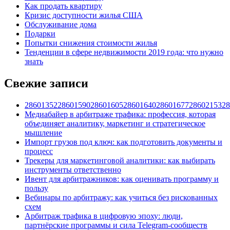
Как продать квартиру
Кризис доступности жилья США
Обслуживание дома
Подарки
Попытки снижения стоимости жилья
Тенденции в сфере недвижимости 2019 года: что нужно
знать
Свежие записи
28601352286015902860160528601640286016772860215328
Медиабайер в арбитраже трафика: профессия, которая
объединяет аналитику, маркетинг и стратегическое
мышление
Импорт грузов под ключ: как подготовить документы и
процесс
Трекеры для маркетинговой аналитики: как выбирать
инструменты ответственно
Ивент для арбитражников: как оценивать программу и
пользу
Вебинары по арбитражу: как учиться без рискованных
схем
Арбитраж трафика в цифровую эпоху: люди,
партнёрские программы и сила Telegram-сообществ