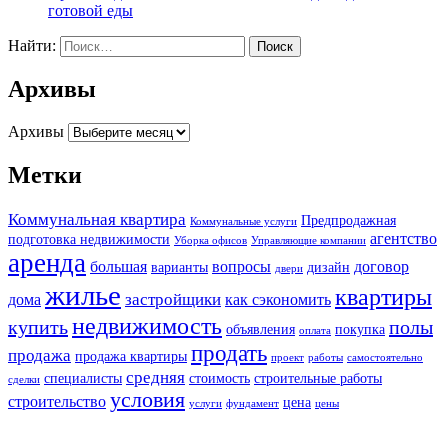
готовой еды
Найти:
Архивы
Архивы
Метки
Коммунальная квартира
Предпродажная
Коммунальные услуги
агентство
подготовка недвижимости
Уборка офисов
Управляющие компании
аренда
большая
вопросы
договор
варианты
дизайн
двери
жилье
квартиры
застройщики
дома
как сэкономить
недвижимость
купить
полы
объявления
покупка
оплата
продать
продажа
продажа квартиры
проект
работы
самостоятельно
средняя
специалисты
стоимость
строительные работы
сделки
условия
строительство
цена
услуги
фундамент
цены