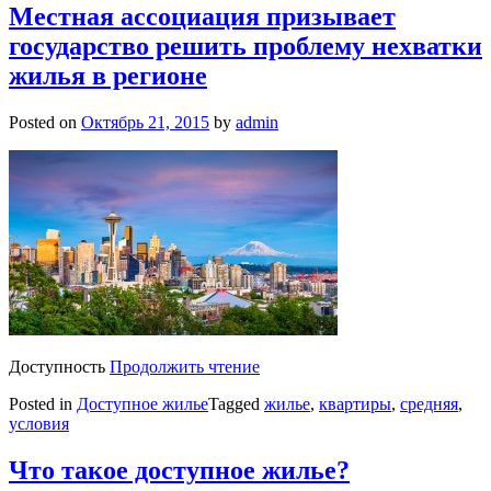
Местная ассоциация призывает
государство решить проблему нехватки
жилья в регионе
Posted on
Октябрь 21, 2015
by
admin
Доступность
Продолжить чтение
Posted in
Доступное жилье
Tagged
жилье
,
квартиры
,
средняя
,
условия
Что такое доступное жилье?