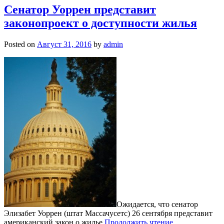
Сенатор Уоррен представит
законопроект о доступности жилья
Posted on
Август 31, 2016
by
admin
Ожидается, что сенатор
Элизабет Уоррен (штат Массачусетс) 26 сентября представит
американский закон о жилье
Продолжить чтение