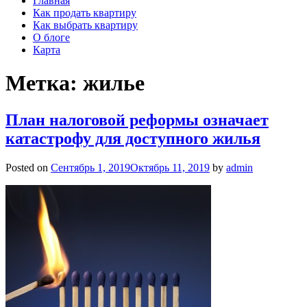
Главная
Как продать квартиру
Как выбрать квартиру
О блоге
Карта
Метка: жилье
План налоговой реформы означает
катастрофу для доступного жилья
Posted on
Сентябрь 1, 2019
Октябрь 11, 2019
by
admin