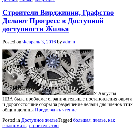
Строители Вирджинии, Графство
Делают Прогресс в Доступной
доступности Жилья
Posted on
Февраль 3, 2016
by
admin
У Августы
HBA была проблема: ограничительные постановления округа
и дорогостоящие сборы за разрешение делали для членов этих
общин долины
Продолжить чтение
Posted in
Доступное жилье
Tagged
большая
,
жилье
,
как
сэкономить
,
строительство