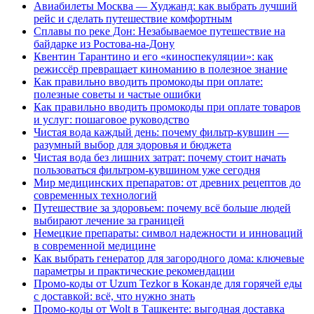
Авиабилеты Москва — Худжанд: как выбрать лучший
рейс и сделать путешествие комфортным
Сплавы по реке Дон: Незабываемое путешествие на
байдарке из Ростова-на-Дону
Квентин Тарантино и его «киноспекуляции»: как
режиссёр превращает киноманию в полезное знание
Как правильно вводить промокоды при оплате:
полезные советы и частые ошибки
Как правильно вводить промокоды при оплате товаров
и услуг: пошаговое руководство
Чистая вода каждый день: почему фильтр-кувшин —
разумный выбор для здоровья и бюджета
Чистая вода без лишних затрат: почему стоит начать
пользоваться фильтром-кувшином уже сегодня
Мир медицинских препаратов: от древних рецептов до
современных технологий
Путешествие за здоровьем: почему всё больше людей
выбирают лечение за границей
Немецкие препараты: символ надежности и инноваций
в современной медицине
Как выбрать генератор для загородного дома: ключевые
параметры и практические рекомендации
Промо-коды от Uzum Tezkor в Коканде для горячей еды
с доставкой: всё, что нужно знать
Промо-коды от Wolt в Ташкенте: выгодная доставка